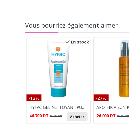
Vous pourriez également aimer
En stock
-12%
-27%
HYFAC GEL NETTOYANT PURIFIANT 300ML
46.700
DT
26.000
DT
Acheter
53.000
DT
35.400
D