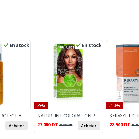
En stock
En stock
-9%
-14%
APOTHICA SUN PROTECT HUILE BRONZANTE SPF10 150ML
NATURTINT COLORATION PERMANANTE 6.7 BLOND FONCE MARRON 170ML
27.000
DT
28.500
DT
Acheter
Acheter
T
29.800
DT
33.00