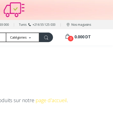
93 000
Tunis
+216 55 125 033
Nos magasins
0.000 DT
Catégories
0
oduits sur notre
page d'accueil
.