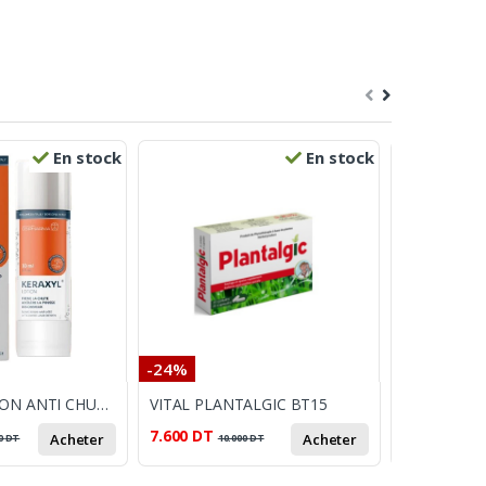
En stock
En stock
-24%
-32%
KERAXYL LOTION ANTI CHUTE 30 ML
VITAL PLANTALGIC BT15
7.600
DT
34.000
DT
Acheter
Acheter
0
DT
10.000
DT
5