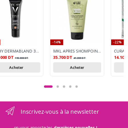
-14%
-22%
VICHY DERMABLAND 3D SAND 35 SPF25 30ML
MKL APRES SHOMPOING DEMELANT EXTRA DOUX BIO 150ML
CURAGR
.000
DT
35.700
DT
14.100
110.000
DT
41.300
DT
Acheter
Acheter
Inscrivez-vous à la newsletter
...on vous apporte les
dernières nouvelles !