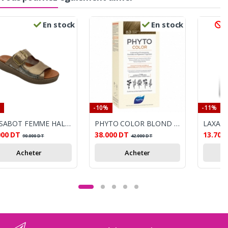
En stock
En stock
R
-10%
-11%
STI SABOT FEMME HALLUS VALGUS BEIGE
PHYTO COLOR BLOND CLAIR DORE 8.3
LAXAPL
000
DT
38.000
DT
13.700
90.000
DT
42.000
DT
Acheter
Acheter