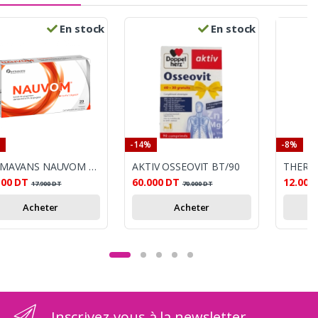
En stock
En stock
-14%
-8%
FARMAVANS NAUVOM CONFORT DIGESTIF 20 GELULES
AKTIV OSSEOVIT BT/90
300
DT
60.000
DT
12.000
17.900
DT
70.000
DT
Acheter
Acheter
Inscrivez-vous à la newsletter