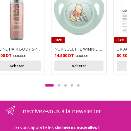
-16%
-24%
K-REINE HAIR BODY SPLASH ROSE BASKET 120 ML
NUK SUCETTE WINNIE 2EME AGE
700
DT
14.500
DT
80.300
17.000
DT
17.200
DT
Acheter
Acheter
Inscrivez-vous à la newsletter
...on vous apporte les
dernières nouvelles !