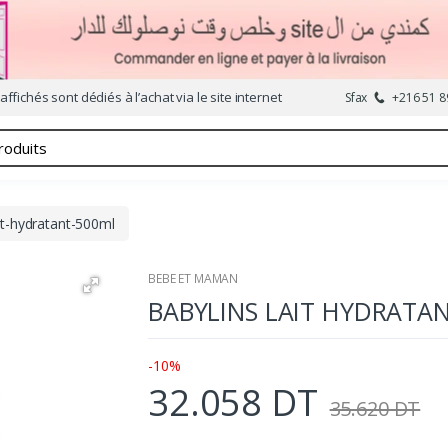
affichés sont dédiés à l’achat via le site internet
Sfax
+216 51 8
ait-hydratant-500ml
BEBE ET MAMAN
BABYLINS LAIT HYDRATA
-10%
32.058 DT
35.620 DT