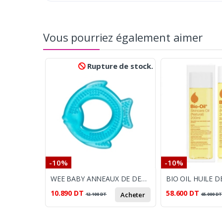
Vous pourriez également aimer
Rupture de stock.
-10%
-10%
WEE BABY ANNEAUX DE DENTITION REMPLI D'EAU
10.890
DT
58.600
DT
Acheter
12.100
DT
65.000
D