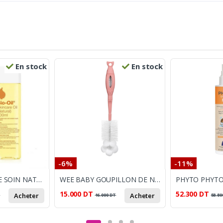
En stock
En stock
-6%
-11%
BIO OIL HUILE DE SOIN NATURELLE 200ML
WEE BABY GOUPILLON DE NETTOYAGE BIBERON
15.000
DT
52.300
DT
Acheter
Acheter
T
16.000
DT
58.80