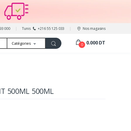
93 000
Tunis
+216 55 125 033
Nos magasins
0.000 DT
Catégories
0
NT 500ML 500ML