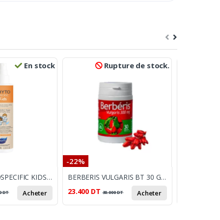
En stock
Rupture de stock.
-22%
-19%
PHYTO PHYTOSPECIFIC KIDS SPRAY DÉMÊLANT MAGIQUE 200ML
BERBERIS VULGARIS BT 30 GELULES
23.400
DT
43.000
DT
Acheter
Acheter
0
DT
30.000
DT
5