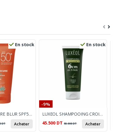
En stock
En stock
-9%
-8%
SVR SUN SECURE BLUR SPF50+ 50ML
LUXEOL SHAMPOOING CROISSANCE 200ML
45.500
DT
12.369
DT
Acheter
Acheter
0
DT
50.000
DT
1