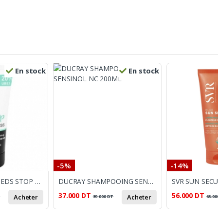
En stock
En stock
-5%
-14%
LIRENE CREME PIEDS STOP 20% UREA 75ML
DUCRAY SHAMPOOING SENSINOL NC 200ML
37.000
DT
56.000
DT
Acheter
Acheter
T
39.000
DT
65.00