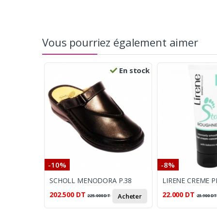
Vous pourriez également aimer
En stock
-10%
-8%
SCHOLL MENODORA P.38
202.500
DT
22.000
DT
Acheter
225.000
DT
23.900
D