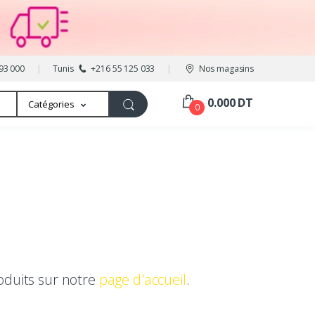
93 000
Tunis
+216 55 125 033
Nos magasins
0.000 DT
Catégories
0
oduits sur notre
page d'accueil
.