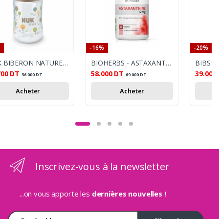
-16%
-20%
NUK BIBERON NATURE SENSE AVEC TEMPERATURE CONTROL 260ML
BIOHERBS - ASTAXANTHINE 12MG - 30 GÉLULES
700
DT
58.000
DT
39.000
36.000
DT
69.000
DT
Acheter
Acheter
Inscrivez-vous à la newsletter
...on vous apporte les
dernières nouvelles !
Adresse e-mail