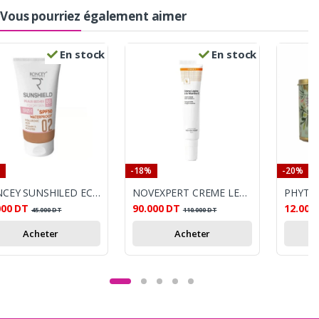
Vous pourriez également aimer
En stock
En stock
-18%
-20%
RONCEY SUNSHILED ECRAN PEUX SECHE 0.2 SP50+
NOVEXPERT CREME LEGERE A LA VITAMINE C 40ML
000
DT
90.000
DT
12.000
45.000
DT
110.000
DT
Acheter
Acheter