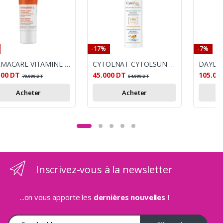
-17%
-7%
DERMACARE VITAMINE C CREME DE JOUR 50ML
CYTOLNAT CYTOLSUN FAMILY LAIT SOLAIRE INVISIBLE 200ML
500
DT
45.000
DT
105.00
70.000
DT
54.000
DT
Acheter
Acheter
Inscrivez-vous à la newsletter
...on vous apporte les
dernières nouvelles !
Adresse e-mail