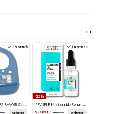
En stock
En stock
-25%
-13%
CANPOL BABIES BAVOIR SILICONE 4 MOIS + BLEU
REVUELE Niacinamide Serum 15% 30ml
52.001
DT
70.000
DT
Acheter
Acheter
0
DT
69.500
DT
8