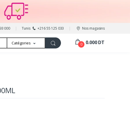
93 000
Tunis
+216 55 125 033
Nos magasins
0.000 DT
Catégories
0
00ML