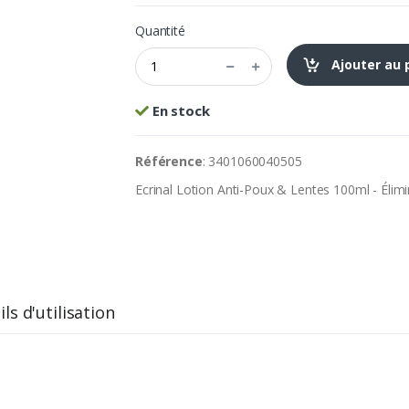
Quantité
Ajouter au 
En stock
Référence
: 3401060040505
Ecrinal Lotion Anti-Poux & Lentes 100ml - Élim
ls d'utilisation