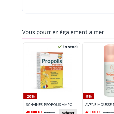
Vous pourriez également aimer
En stock
-20%
-9%
3CHAINES PROPOLIS AMPOULES
40.000
DT
48.000
DT
Acheter
50.000
DT
53.000
D