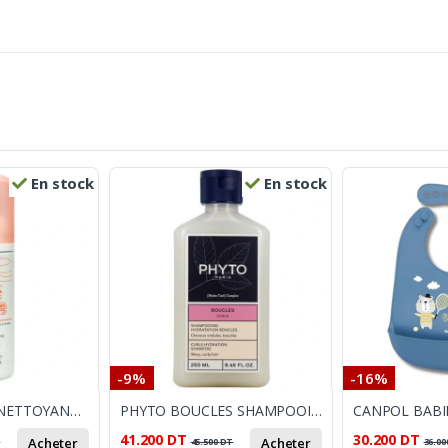
En stock
En stock
-9%
-16%
AVENE MOUSSE NETTOYANTE 150ML
PHYTO BOUCLES SHAMPOOING 250 ML
41.200
DT
30.200
DT
Acheter
Acheter
T
45.500
DT
36.00