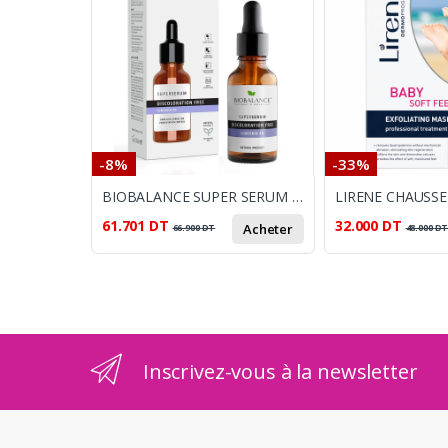
-8%
-33%
BIOBALANCE SUPER SERUM ECLAT UNIFIANT LUMISKIN 4% 30ML
61.701
DT
32.000
DT
Acheter
66.900
DT
48.000
D
Inscrivez-vous à la newsletter