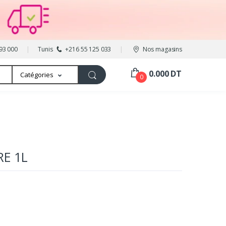
93 000
Tunis
+216 55 125 033
Nos magasins
0.000 DT
Catégories
0
RE 1L