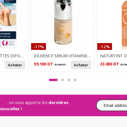
-17%
-12%
LIRENE CHAUSSETTES EXFOLIANTES À 2,5 % D’URÉE
JOUVENCE SERUM VITAMINE-C 30ML
59.100
DT
33.000
DT
Acheter
Acheter
T
71.200
DT
37.70
...on vous apporte les
dernières
Adresse e-mail
nouvelles !