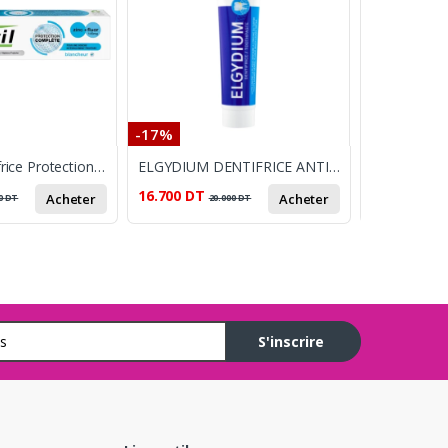
-17%
-11%
Fluocaril Dentifrice Protection Complete Blancheur
ELGYDIUM DENTIFRICE ANTIPLAQUE 75ML
16.700
DT
12.900
DT
Acheter
Acheter
0
DT
20.000
DT
1
S'inscrire