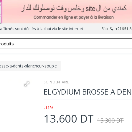
affichés sont dédiés à l’achat via le site internet
Sfax
+216 51 8
osse-a-dents-blancheur-souple
SOIN DENTAIRE
ELGYDIUM BROSSE A DE
-11%
13.600 DT
15.300 DT