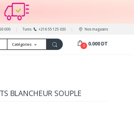
93 000
Tunis
+216 55 125 033
Nos magasins
0.000 DT
Catégories
0
NTS BLANCHEUR SOUPLE