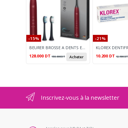
-15%
-21%
BEURER BROSSE A DENTS ELECT SONIC LE SC30 BORDEAU
128.000
DT
10.200
DT
Acheter
150.000
DT
12.900
D
Inscrivez-vous à la newsletter