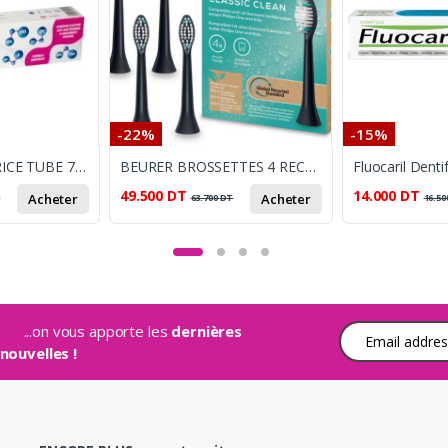
-22%
-15%
KLOREX DENTIFRICE TUBE 75ML
BEURER BROSSETTES 4 RECHARGES SC CLASSIC CLEAN
49.500
DT
14.000
DT
Acheter
Acheter
T
63.700
DT
16.50
...on vous apporte les
dernières
Adresse e-mail
nouvelles !