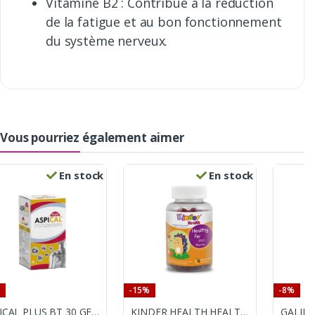
Vitamine B2 : Contribue à la réduction
de la fatigue et au bon fonctionnement
du système nerveux.
Vous pourriez également aimer
En stock
En stock
-15%
-8%
ASPICAL PLUS BT 30 GELULES
KINDER HEALTH HEALTHY FER 60 GUMMIES
GALIE