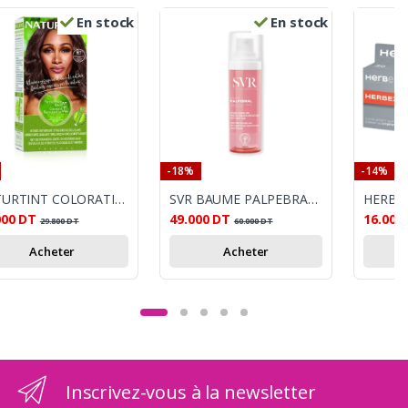
En stock
En stock
-18%
-14%
NATURTINT COLORATION PERMANANTE 6.7 BLOND FONCE MARRON 170ML
SVR BAUME PALPEBRAL 30ML
000
DT
49.000
DT
16.000
29.800
DT
60.000
DT
Acheter
Acheter
Inscrivez-vous à la newsletter