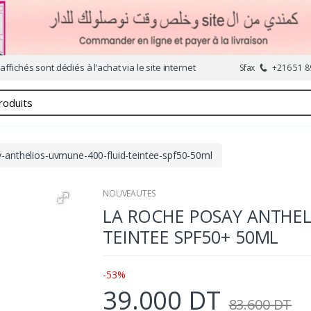
affichés sont dédiés à l’achat via le site internet
Sfax
+216 51 8
y-anthelios-uvmune-400-fluid-teintee-spf50-50ml
NOUVEAUTES
LA ROCHE POSAY ANTHEL
TEINTEE SPF50+ 50ML
-53%
39.000 DT
83.600 DT