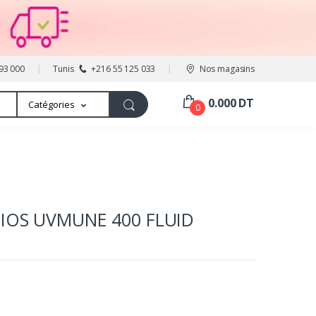
93 000
Tunis
+216 55 125 033
Nos magasins
0.000 DT
Catégories
0
IOS UVMUNE 400 FLUID