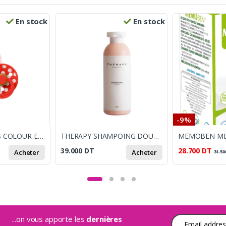
En stock
En stock
-9%
BIBS 2 SUCETTES COLOUR EN CAOUTCHOUC NATUREL BLOSSOM & CANDY APPLE TAILLE 2 6M+
THERAPY SHAMPOING DOUX 250ML
39.000
DT
28.700
DT
Acheter
Acheter
T
31.50
...on vous apporte les
dernières
Adresse e-mail