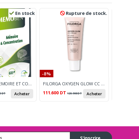
En stock
Rupture de stock.
-8%
-11%
MEMOBEN MEMOIRE ET CONCENTRATION BT 30GEL
FILORGA OXYGEN GLOW CC CREME TEINTE TB 40ML SPF30
VITILO BT
111.600
DT
42.000
DT
Acheter
Acheter
0
DT
120.900
DT
4
S'inscrire