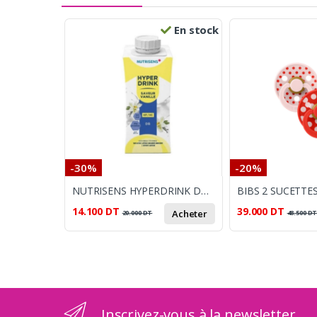
En stock
-30%
-20%
NUTRISENS HYPERDRINK DB SAVEUR VANILLE 200ML
14.100
DT
39.000
DT
Acheter
20.000
DT
48.500
D
Inscrivez-vous à la newsletter