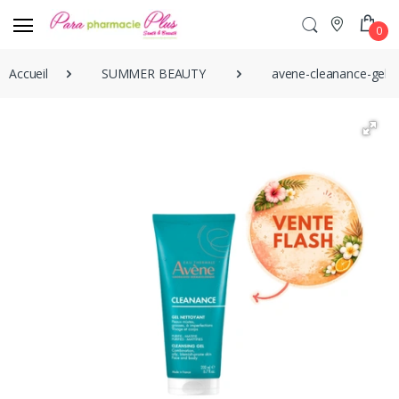
0
Accueil
SUMMER BEAUTY
avene-cleanance-gel-