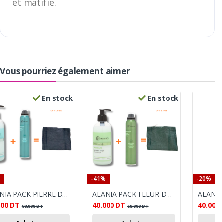
et matifié.
Vous pourriez également aimer
En stock
En stock
-41%
-20%
ALANIA PACK PIERRE DE SOLEIL : GEL LAVANT CORPS 350 ML + DÉODORANT PARFUMÉ SPRAY 200 ML
ALANIA PACK FLEUR DE LUNE : GEL LAVANT CORPS 350 ML + DÉODORANT PARFUMÉ SPRAY 200 ML
000
DT
40.000
DT
40.000
68.000
DT
68.000
DT