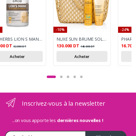
-10%
-24%
BIOHERBS LION S MANE BT 60 GEL
NUXE SUN BRUME SOLAIRE FRAICHE SPF30 + LAIT DE CORPS SUBLIMATEUR 200ML+SAC DE PLAGE OFFERTS
800
DT
130.000
DT
16.700
52.000
DT
145.000
DT
Acheter
Acheter
Inscrivez-vous à la newsletter
...on vous apporte les
dernières nouvelles !
Adresse e-mail