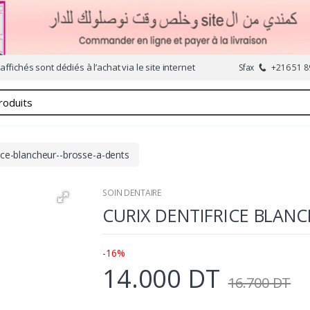
affichés sont dédiés à l’achat via le site internet
Sfax
+216 51 8
rice-blancheur--brosse-a-dents
SOIN DENTAIRE
CURIX DENTIFRICE BLANC
-16%
14.000 DT
16.700 DT