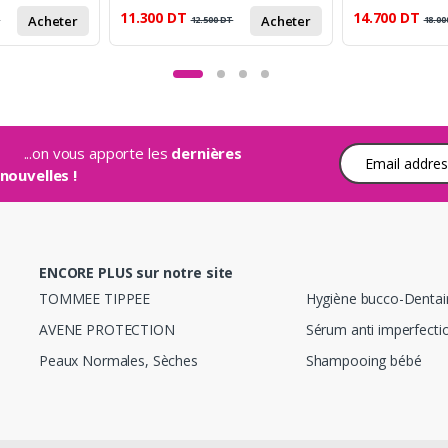
11.300
DT
14.700
DT
Acheter
Acheter
T
12.500
DT
18.00
...on vous apporte les
dernières
Adresse e-mail
nouvelles !
ENCORE PLUS sur notre site
TOMMEE TIPPEE
Hygiène bucco-Dentai
AVENE PROTECTION
Sérum anti imperfecti
Peaux Normales, Sèches
Shampooing bébé