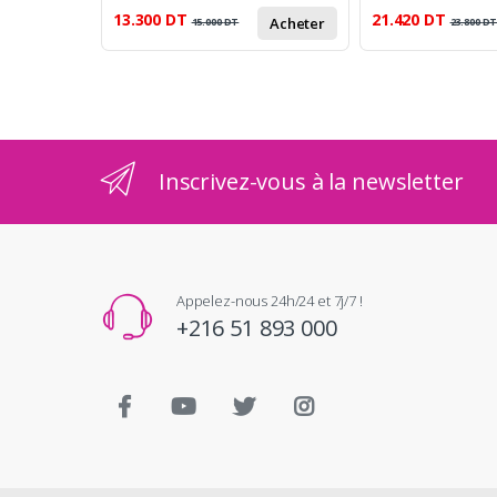
13.300
DT
21.420
DT
Acheter
15.000
DT
23.800
D
Inscrivez-vous à la newsletter
Appelez-nous 24h/24 et 7j/7 !
+216 51 893 000