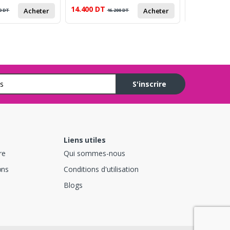
14.400
DT
25.000
DT
Acheter
Acheter
0
DT
16.200
DT
3
S'inscrire
Liens utiles
re
Qui sommes-nous
ons
Conditions d'utilisation
Blogs