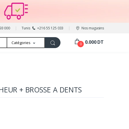
93 000
Tunis
+216 55 125 033
Nos magasins
0.000 DT
Catégories
0
HEUR + BROSSE A DENTS