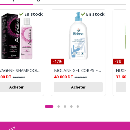
En stock
En stock
-17%
-8%
ANIVAGENE SHAMPOOING ANTI CHUTE FEMME 200ML
BIOLANE GEL CORPS ET CHEVEUX 2EN1 750ML
500
DT
40.000
DT
33.600
30.900
DT
48.000
DT
Acheter
Acheter