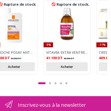
Rupture de stock.
Rupture de stock.
-9%
-11%
LA ROCHE POSAY ANTHELIOS ANTI TACHES 50+
VITAVEA EXTRA VENTRE PLAT
600
DT
41.100
DT
409.00
82.000
DT
45.000
DT
Acheter
Acheter
Inscrivez-vous à la newsletter