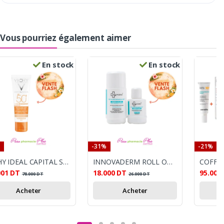
Vous pourriez également aimer
En stock
En stock
-31%
-21%
VICHY IDEAL CAPITAL SOLEIL SOIN ANTI TACHE 3EN1 SPF50+ 50ML
INNOVADERM ROLL ON + RECHARGE 50ML OFFERTE
001
DT
18.000
DT
95.000
78.000
DT
26.000
DT
Acheter
Acheter