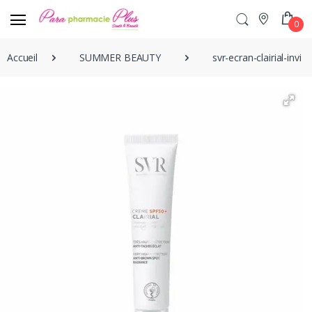
0
Accueil
SUMMER BEAUTY
svr-ecran-clairial-invis