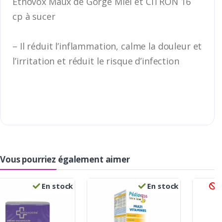
Etnovox Maux de Gorge Miel et CITRON 16
cp à sucer
– Il réduit l’inflammation, calme la douleur et
l’irritation et réduit le risque d’infection
Vous pourriez également aimer
En stock
En stock
R