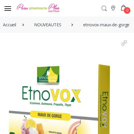
0
Accueil
NOUVEAUTES
etnovox-maux-de-gorge-mi