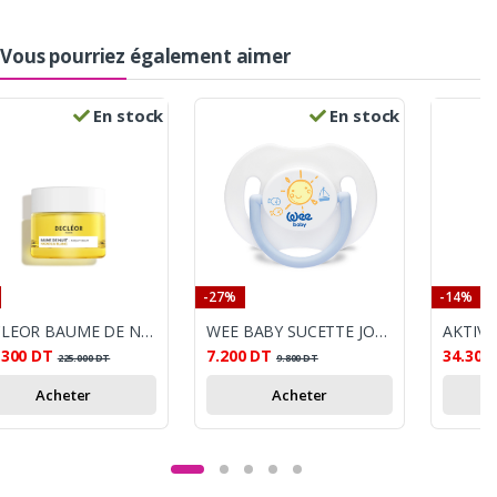
Vous pourriez également aimer
En stock
En stock
-27%
-14%
DECLEOR BAUME DE NUIT MAGNOLIA BLANC 15ML
WEE BABY SUCETTE JOUR 0-6 MOIS
.300
DT
7.200
DT
34.300
225.000
DT
9.800
DT
Acheter
Acheter