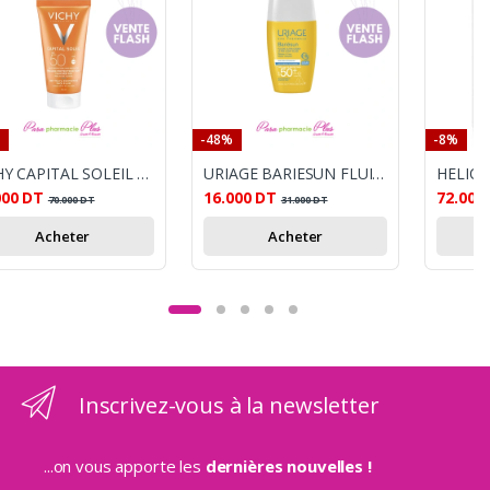
-48%
-8%
VICHY CAPITAL SOLEIL SPF50+ EMULSION 50 ML
URIAGE BARIESUN FLUIDE ULTRA LEGER SPF50+ 30ML
000
DT
16.000
DT
72.000
70.000
DT
31.000
DT
Acheter
Acheter
Inscrivez-vous à la newsletter
...on vous apporte les
dernières nouvelles !