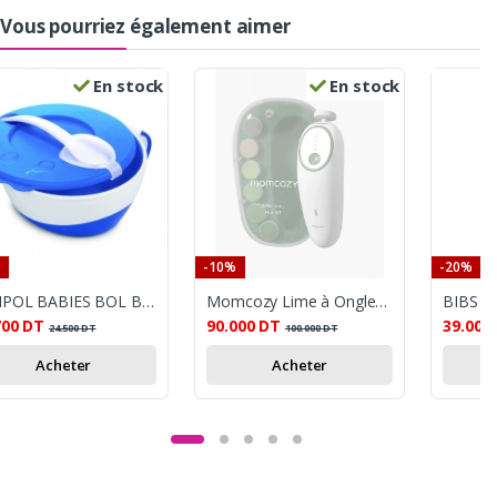
Vous pourriez également aimer
En stock
En stock
-10%
-20%
CANPOL BABIES BOL BLEU 350 ML
Momcozy Lime à Ongles Électrique
700
DT
90.000
DT
39.000
24.500
DT
100.000
DT
Acheter
Acheter