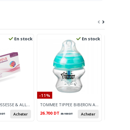
En stock
En stock
-11%
-24%
NUTRÉVA GROSSESSE & ALLAITEMENT COMPLÉMENT ALIMENTAIRE
TOMMEE TIPPEE BIBERON AAC PLASTIQUE 150ML
26.700
DT
51.300
DT
Acheter
Acheter
0
DT
30.100
DT
6