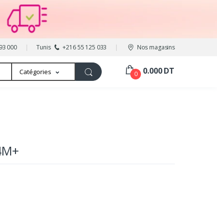
93 000
Tunis
+216 55 125 033
Nos magasins
0.000 DT
Catégories
0
4M+