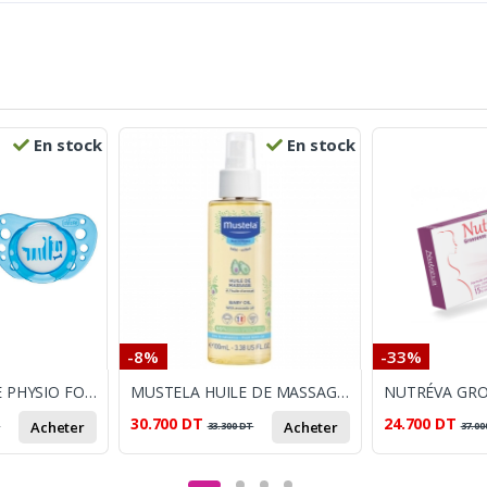
En stock
En stock
-8%
-33%
CHICCO SUCETTE PHYSIO FORMA AIR BLEU 0-6M
MUSTELA HUILE DE MASSAGE 100 ML
30.700
DT
24.700
DT
Acheter
Acheter
T
33.300
DT
37.00