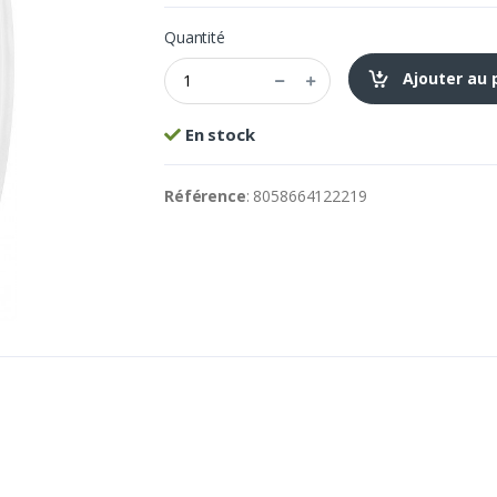
Quantité
Ajouter au 
En stock
Référence
: 8058664122219