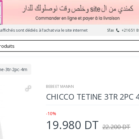
affichés sont dédiés à l’achat via le site internet
Sfax
+216 51 8
ine-3tr-2pc-4m
BEBE ET MAMAN
CHICCO TETINE 3TR 2PC 
-10%
19.980 DT
22.200 DT