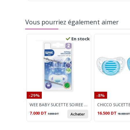
Vous pourriez également aimer
En stock
-29%
-8%
WEE BABY SUCETTE SOIREE AVEC PROTECTEUR 6-18M
7.000
DT
16.500
DT
Acheter
9.800
DT
18.000
D