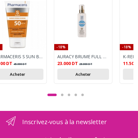
-18%
-18%
PHARMACERIS S SUN BODY PROTECT SPF 50+ 150 ML
AURACY BRUME FULL MOON
500
DT
23.000
DT
11.500
45.000
DT
28.000
DT
Acheter
Acheter
Inscrivez-vous à la newsletter