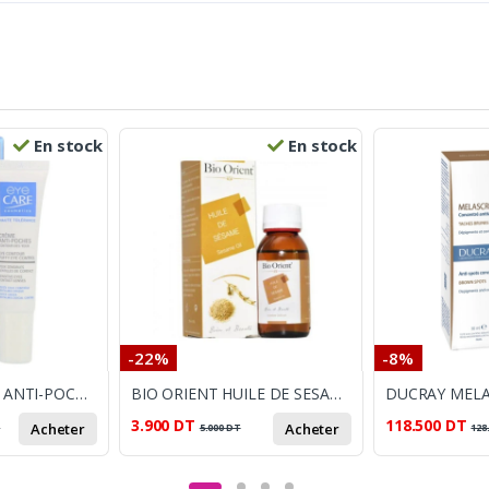
En stock
En stock
-22%
-8%
EYE CARE CREME ANTI-POCHES CONTOUR DES YEUX 10G
BIO ORIENT HUILE DE SESAME 10ML
3.900
DT
118.500
DT
Acheter
Acheter
T
5.000
DT
128