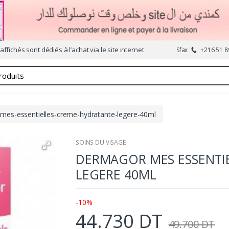
affichés sont dédiés à l’achat via le site internet
Sfax
+216 51 8
mes-essentielles-creme-hydratante-legere-40ml
SOINS DU VISAGE
DERMAGOR MES ESSENTI
LEGERE 40ML
-10%
44.730 DT
49.700 DT