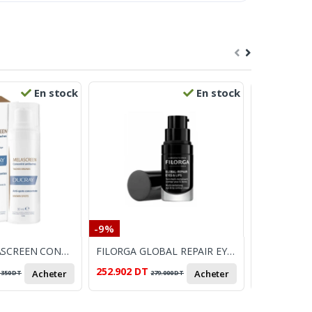
En stock
En stock
-9%
-8%
DUCRAY MELASCREEN CONCENTRE ANTI TACHES BRUNES 30ML
FILORGA GLOBAL REPAIR EYES & LIPS 15ML
252.902
DT
65.701
DT
Acheter
Acheter
.350
DT
279.000
DT
7