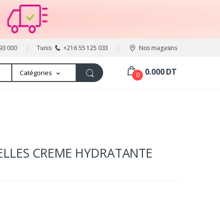
93 000
Tunis
+216 55 125 033
Nos magasins
0.000 DT
Catégories
0
ELLES CREME HYDRATANTE