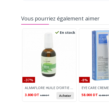
Vous pourriez également aimer
En stock
-37%
-8%
ALMAFLORE HUILE D'ORTIE 10ML
3.800
DT
58.000
DT
Acheter
6.000
DT
62.800
D