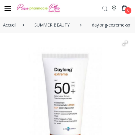
0
Accueil
SUMMER BEAUTY
daylong-extreme-spf50