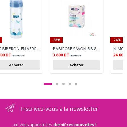
-28%
-24%
NUK BIBERON EN VERRE CLASSIC 240ML
BABIROSE SAVON BB 85GR
800
DT
3.600
DT
24.600
21.100
DT
5.000
DT
Acheter
Acheter
Inscrivez-vous à la newsletter
...on vous apporte les
dernières nouvelles !