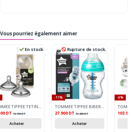
Vous pourriez également aimer
En stock
Rupture de stock.
-11%
-6%
TOMMEE TIPPEE TETINE CTN DEBIT LENT 0M+ *2
TOMMEE TIPPEE BIBERON AAC 0m+ 260ML
500
DT
27.900
DT
103.90
16.100
DT
31.400
DT
Acheter
Acheter