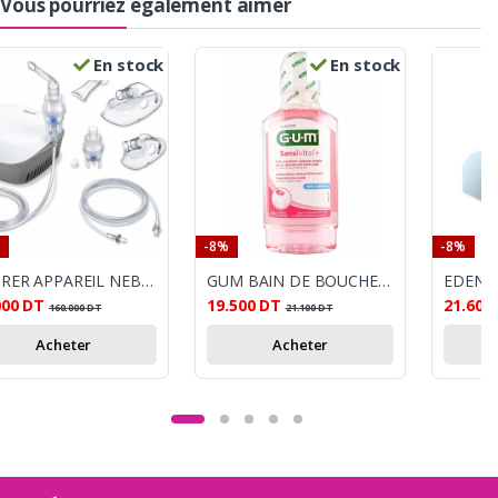
Vous pourriez également aimer
En stock
En stock
-8%
-8%
BEURER APPAREIL NEBULISEUR AEROSOL IH18
GUM BAIN DE BOUCHE SENSIVITAL PLUS 300ML
000
DT
19.500
DT
21.600
160.000
DT
21.100
DT
Acheter
Acheter