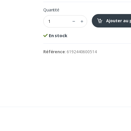
Quantité
Ajouter au 
En stock
Référence
: 6192440600514