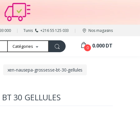
93 000
Tunis
+216 55 125 033
Nos magasins
0.000 DT
Catégories
0
xen-nausepa-grossesse-bt-30-gellules
 BT 30 GELLULES