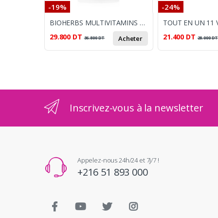
-19%
-24%
BIOHERBS MULTIVITAMINS 60 GELULES
29.800
DT
21.400
DT
Acheter
36.800
DT
28.000
D
Inscrivez-vous à la newsletter
Appelez-nous 24h/24 et 7j/7 !
+216 51 893 000