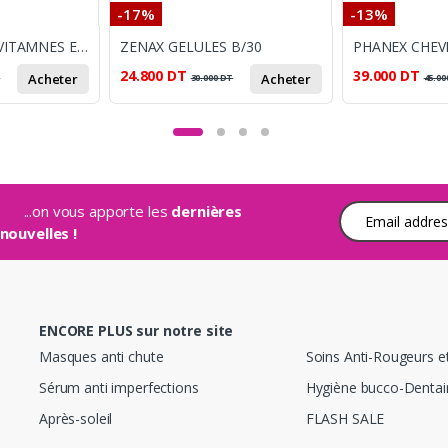
-17%
-13%
TOUT EN UN 11 VITAMNES ET 8 MINERAUX BT 30
ZENAX GELULES B/30
24.800
DT
39.000
DT
Acheter
Acheter
T
30.000
DT
45.00
...on vous apporte les
dernières
Adresse e-mail
nouvelles !
ENCORE PLUS sur notre site
Masques anti chute
Soins Anti-Rougeurs e
Sérum anti imperfections
Hygiène bucco-Dentai
Après-soleil
FLASH SALE