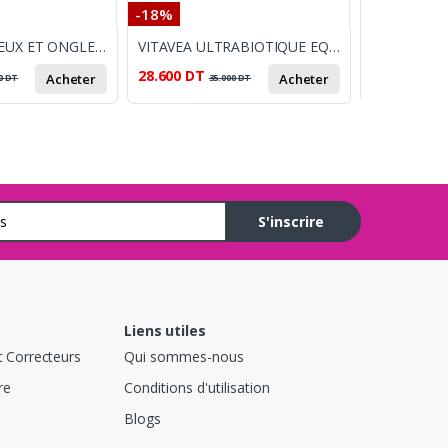
-18%
-7%
PHANEX CHEVEUX ET ONGLES /60
VITAVEA ULTRABIOTIQUE EQUILIBRE BTE 10
28.600
DT
69.900
DT
Acheter
Acheter
0
DT
35.000
DT
7
S'inscrire
Liens utiles
t Correcteurs
Qui sommes-nous
re
Conditions d'utilisation
Blogs