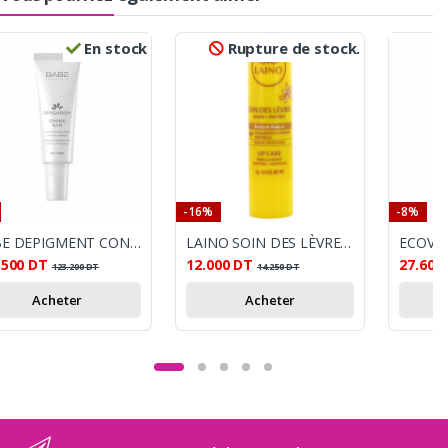
En stock
Rupture de stock.
-16%
-8%
BABE DEPIGMENT CONTROL FLUID
LAINO SOIN DES LÈVRES STICK VANILLE 4G
.500
DT
12.000
DT
27.600
123.200
DT
14.250
DT
Acheter
Acheter