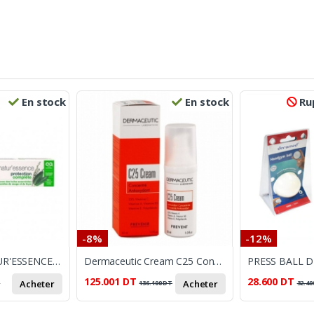
En stock
En stock
Rup
-8%
-12%
FLUOCARIL NATUR'ESSENCE PROTECTION COMPLÈTE 75ML
Dermaceutic Cream C25 ConcentrÃ© antioxydant, 30ml 30ml
125.001
DT
28.600
DT
Acheter
Acheter
T
136.100
DT
32.40