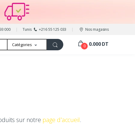
93 000
Tunis
+216 55 125 033
Nos magasins
0.000 DT
Catégories
0
oduits sur notre
page d'accueil
.