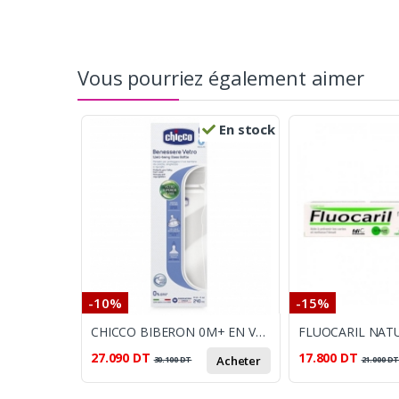
Vous pourriez également aimer
En stock
-10%
-15%
CHICCO BIBERON 0M+ EN VERRE 240 ML
27.090
DT
17.800
DT
Acheter
30.100
DT
21.000
D