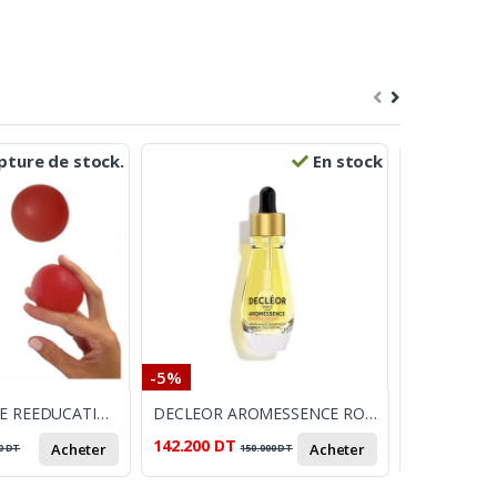
ture de stock.
En stock
-5%
-10%
PRESS BALL DE REEDUCATION MEDIUM
DECLEOR AROMESSENCE ROSE DAMASCENA 15ML
142.200
DT
4.140
DT
Acheter
Acheter
0
DT
150.000
DT
4.