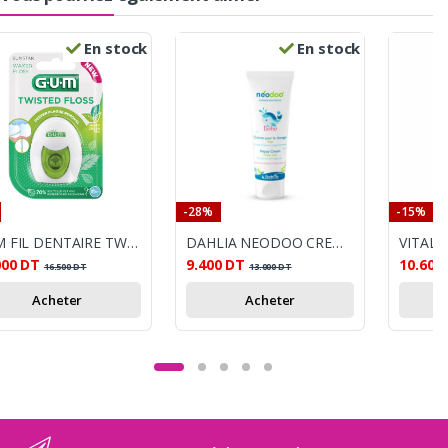
En stock
En stock
-28%
-15%
GUM FIL DENTAIRE TWISTED FLOSS 30M REF3500
DAHLIA NEODOO CREME DE CHANGE 50ML
000
DT
9.400
DT
10.600
16.500
DT
13.000
DT
Acheter
Acheter