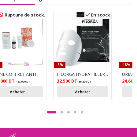
Rupture de stock.
En stock
-8%
-18%
AVENE COFFRET ANTI RIDES ET FERMETE
FILORGA HYDRA FILLER MASK 23G
.000
DT
32.500
DT
24.600
160.000
DT
35.200
DT
Acheter
Acheter