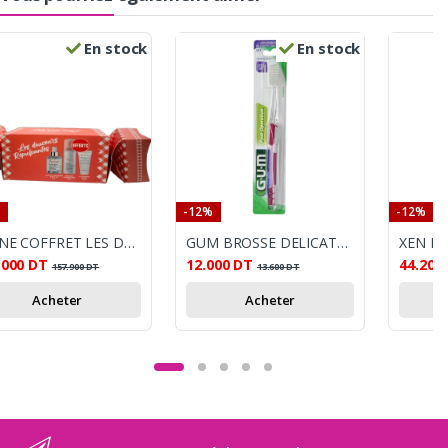
En stock
En stock
-12%
-12%
AVENE COFFRET LES DOUCEURS RELIPIDANTES
GUM BROSSE DELICATE POST OPERATION SUPER SOFT
.000
DT
12.000
DT
44.200
157.900
DT
13.600
DT
Acheter
Acheter