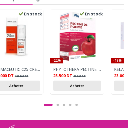
En stock
En stock
-22%
-19%
DERMACEUTIC C25 CREME 30 ML
PHYTOTHERA PECTINE DE POMME COUP FAIM
KELAPL
.000
DT
23.500
DT
23.000
136.200
DT
30.000
DT
Acheter
Acheter