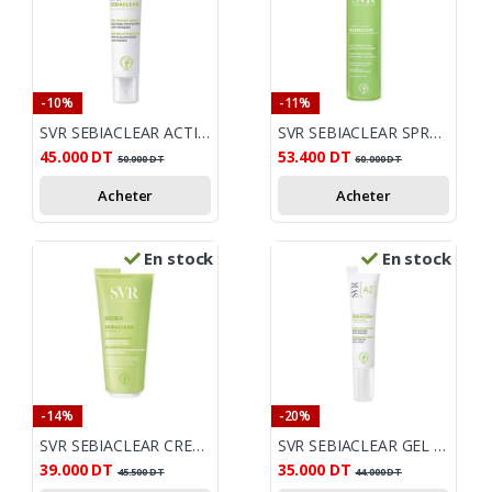
-10%
-11%
SVR SEBIACLEAR ACTIVE TEINTE 40ML
SVR SEBIACLEAR SPRAY CORPS ANTI IMPERFECTIONS 150ML
45.000
DT
53.400
DT
50.000
DT
60.000
DT
Acheter
Acheter
En stock
En stock
-14%
-20%
SVR SEBIACLEAR CREME LAVANTE 200ML
SVR SEBIACLEAR GEL FLASH 4H EFFET PATCH INVISIBLE 15ML
39.000
DT
35.000
DT
45.500
DT
44.000
DT