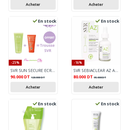
Acheter
Acheter
En stock
En stock
-25%
-16%
SVR SUN SECURE ECRAN + SVR SEBIACLEAR GEL MOUSSANT 200ML + TROUSSE SVRV OFFERTE
SVR SEBIACLEAR AZ AMPOULE FLASH 30ML
90.000
DT
80.000
DT
120.000
DT
95.000
DT
Acheter
Acheter
En stock
En stock