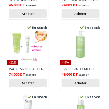
46.000
DT
74.001
DT
52.000
DT
90.900
DT
Acheter
Acheter
En stock
En stock
-22%
-16%
PACK SVR SEBIACLEAR GEL 200 ML + SEBIACLEAR ACTIVE GEL 40ML + BOURSE OFFERTE
SVR SEBIACLEAR GEL MOUSSANT 400 ML
74.000
DT
49.000
DT
95.000
DT
58.000
DT
Acheter
Acheter
En stock
En stock