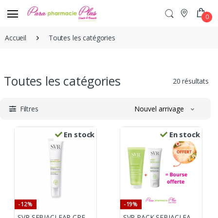
0
Accueil
Toutes les catégories
Toutes les catégories
20 résultats
Filtres
Nouvel arrivage
En stock
En stock
-12%
-19%
SVR SEBIACLEAR CREME SPF50+ 40ML
SVR PACK SEBIACLEAR GEL 200ML + SEBIACLEAR HYDRA +BOURSE OFFERTE