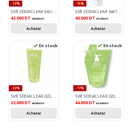
-13%
-15%
SVR SEBIACLEAR EAU MICELLAIRE 400ML
SVR SEBIACLEAR MAT+PORES SOIN MATIFIANT 40 ML
42.000
DT
40.000
DT
48.000
DT
47.100
DT
Acheter
Acheter
En stock
En stock
-22%
-17%
SVR SEBIACLEAR GEL MOUSSANT 200ML
SVR SEBIACLEAR GEL MOUSSANT RECHARGE 400ML
32.000
DT
44.000
DT
40.800
DT
53.000
DT
Acheter
Acheter