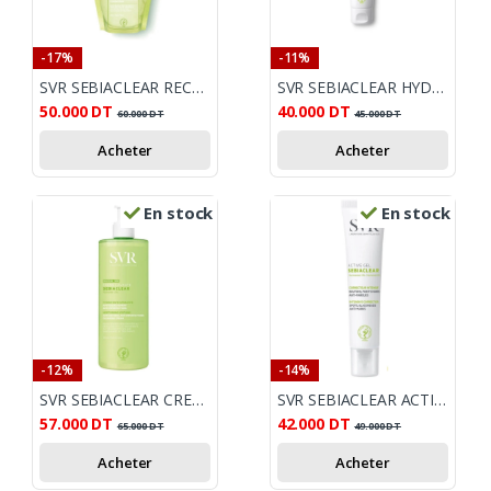
-17%
-11%
SVR SEBIACLEAR RECHARGE CREME LAVANTE 400ML
SVR SEBIACLEAR HYDRA SOIN APAISANT ANTI-MARQUES 40ML
50.000
DT
40.000
DT
60.000
DT
45.000
DT
Acheter
Acheter
En stock
En stock
-12%
-14%
SVR SEBIACLEAR CREME LAVANTE 400ML
SVR SEBIACLEAR ACTIVE GEL CORRECTEUR INTENSIF 40ML
57.000
DT
42.000
DT
65.000
DT
49.000
DT
Acheter
Acheter