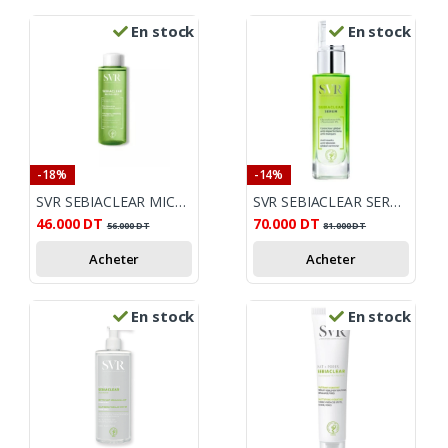
En stock
En stock
-18%
-14%
SVR SEBIACLEAR MICRO PEEL 150ML
SVR SEBIACLEAR SERUM 30ML
46.000
DT
70.000
DT
56.000
DT
81.000
DT
Acheter
Acheter
En stock
En stock