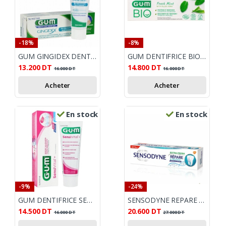
-18%
-8%
GUM GINGIDEX DENTIFRICE 75ML
GUM DENTIFRICE BIO FRESH MINT WITH ALOE VERA 75ML
13.200
DT
14.800
DT
16.000
DT
16.000
DT
Acheter
Acheter
En stock
En stock
-9%
-24%
GUM DENTIFRICE SENSIVITAL PLUS 75ML
SENSODYNE REPARE ET PROTEGE DENTIFRICE EXTRA FRESH 75 ML
14.500
DT
20.600
DT
16.000
DT
27.000
DT