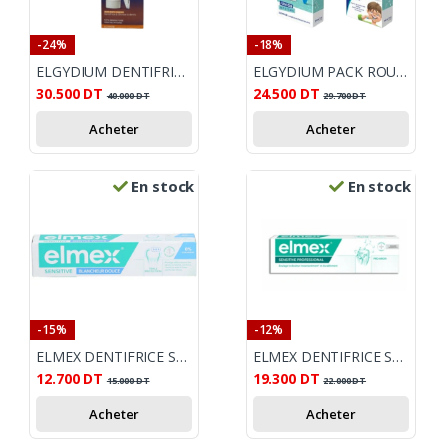
-24%
-18%
ELGYDIUM DENTIFRISE PROTECTION CARIES 75MM+2 BROUSSE A DENTS OFFERTS
ELGYDIUM PACK ROUTINE JUNIOR
30.500
DT
24.500
DT
40.000
DT
29.700
DT
Acheter
Acheter
En stock
En stock
-15%
-12%
ELMEX DENTIFRICE SENSITIVE BLANCHEUR DOUCE 75ML
ELMEX DENTIFRICE SENSITIVE PROFESSIONAL PRO ARGIN 75ML
12.700
DT
19.300
DT
15.000
DT
22.000
DT
Acheter
Acheter