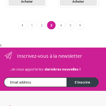
Acheter
Acheter
1
2
3
4
5
s
Inscrivez-vous à la newsletter
...on vous apporte les
dernières nouvelles !
Adresse e-mail
S'inscrire