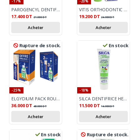
-17%
-20%
PAROGENCYL DENTIFRICE PREVENTION GENCIVES 125ML
VITIS ORTHODONTIC DENTIFRICE 100ML
17.400
DT
19.200
DT
21.000
DT
24.000
DT
Acheter
Acheter
Rupture de stock.
En stock
-25%
-18%
ELGYDIUM PACK ROUTINE PROTECTION CARIES
SILCA DENTIFRICE HERBAL EXTRACTS 100ML
36.000
DT
11.500
DT
48.000
DT
14.000
DT
Acheter
Acheter
En stock
Rupture de stock.